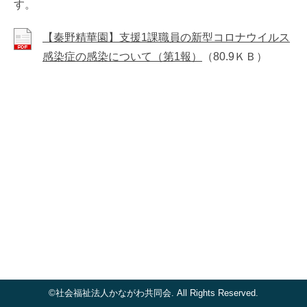
す。
【秦野精華園】支援1課職員の新型コロナウイルス
感染症の感染について（第1報）
（80.9ＫＢ）
©社会福祉法人かながわ共同会. All Rights Reserved.